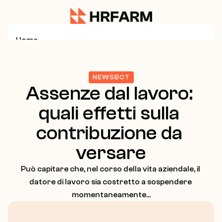
Home
Service
NEWSBOT
Assenze dal lavoro: 
Business Consulting
quali effetti sulla 
contribuzione da 
Growth Strategy
versare
Marketing Strategy
Può capitare che, nel corso della vita aziendale, il 
datore di lavoro sia costretto a sospendere 
About Us
momentaneamente...
Case Study