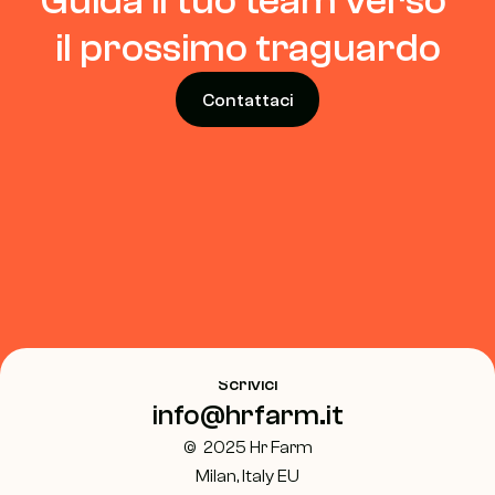
Guida il tuo team verso 
il prossimo traguardo
Contattaci
Scrivici
info@hrfarm.it
©  2025 Hr Farm
Milan, Italy EU